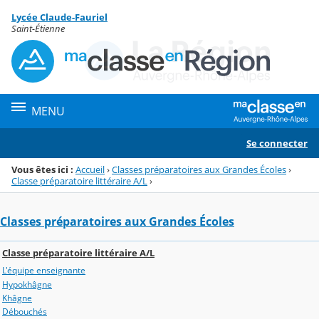
Panneau de gestion des cookies
Lycée Claude-Fauriel
Menu de la rubrique
Contenu
Saint-Étienne
MENU
Se connecter
Vous êtes ici :
Accueil
›
Classes préparatoires aux Grandes Écoles
›
Classe préparatoire littéraire A/L
›
Classes préparatoires aux Grandes Écoles
Classe préparatoire littéraire A/L
L'équipe enseignante
Hypokhâgne
Khâgne
Débouchés