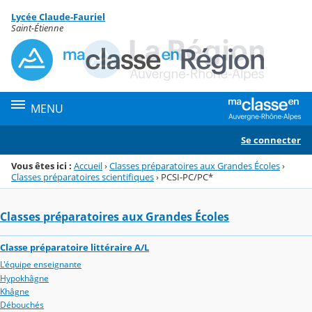
Panneau de gestion des cookies
Lycée Claude-Fauriel
Menu de la rubrique
Contenu
Saint-Étienne
MENU
Se connecter
Vous êtes ici :
Accueil
›
Classes préparatoires aux Grandes Écoles
›
Classes préparatoires scientifiques
›
PCSI-PC/PC*
Classes préparatoires aux Grandes Écoles
Classe préparatoire littéraire A/L
L'équipe enseignante
Hypokhâgne
Khâgne
Débouchés