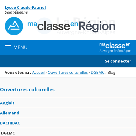
Panneau de gestion des cookies
Lycée Claude-Fauriel
Menu de la rubrique
Contenu
Saint-Étienne
MENU
Se connecter
Vous êtes ici :
Accueil
›
Ouvertures culturelles
›
DGEMC
›
Blog
Ouvertures culturelles
Anglais
Allemand
BACHIBAC
DGEMC