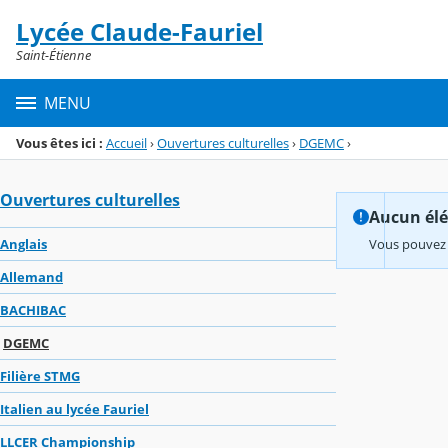
Panneau de gestion des cookies
Lycée Claude-Fauriel
Menu de la rubrique
Contenu
Saint-Étienne
MENU
Vous êtes ici :
Accueil
›
Ouvertures culturelles
›
DGEMC
›
Ouvertures culturelles
Aucun élém
Anglais
Vous pouvez 
Allemand
BACHIBAC
DGEMC
Filière STMG
Italien au lycée Fauriel
LLCER Championship