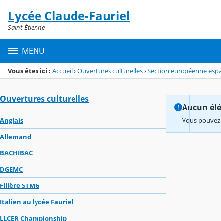
Panneau de gestion des cookies
Lycée Claude-Fauriel
Menu de la rubrique
Contenu
Saint-Étienne
MENU
Vous êtes ici :
Accueil
›
Ouvertures culturelles
›
Section européenne esp
Ouvertures culturelles
Aucun élém
Anglais
Vous pouvez 
Allemand
BACHIBAC
DGEMC
Filière STMG
Italien au lycée Fauriel
LLCER Championship