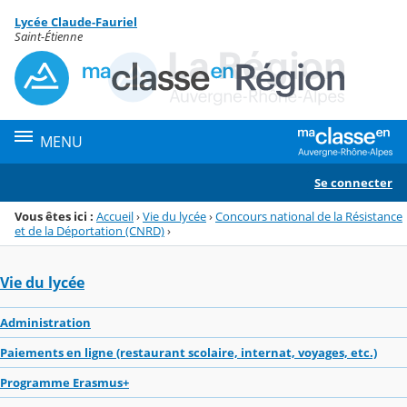
Panneau de gestion des cookies
Lycée Claude-Fauriel
Menu de la rubrique
Contenu
Saint-Étienne
MENU
Se connecter
Vous êtes ici :
Accueil
›
Vie du lycée
›
Concours national de la Résistance
et de la Déportation (CNRD)
›
Vie du lycée
Administration
Paiements en ligne (restaurant scolaire, internat, voyages, etc.)
Programme Erasmus+