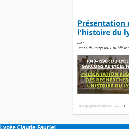
Présentation 
l'histoire du 
1
Par Louis Bouyssoux, publié le m
‹
Page précédente
(-/-)
1
Lycée Claude-Fauriel