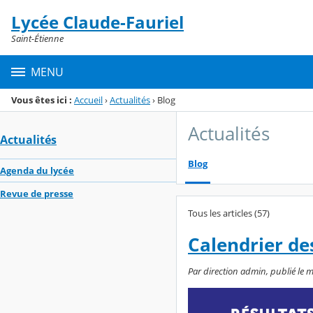
Panneau de gestion des cookies
Lycée Claude-Fauriel
Menu de la rubrique
Contenu
Saint-Étienne
MENU
Vous êtes ici :
Accueil
›
Actualités
›
Blog
Actualités
Actualités
Blog
Agenda du lycée
Revue de presse
Tous les articles (57)
Calendrier de
Par direction admin, publié le ma