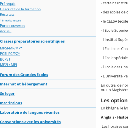
- certains Insti
Prérequis
Descriptif de la formation
- des écoles de
Résultats
Témoignages
- le CELSA (écol
Portes ouvertes
- l'Ecole Supéri
Accueil
- l'Institut Sup
Classes préparatoires scientifiques
MPSI-MP/MP*
- l'Ecole des Cha
PCSI-PC/PC*
- l'Ecole spécial
BCPST
MP2I / MPI
- l'Ecole des Cha
Forum des Grandes Ecoles
- L'Université P
Internat et hébergement
En outre, de nom
ou un Magistère
Se loger
Les option
Inscriptions
En khâgne, le ly
Laboratoire de langues vivantes
Anglais - Hist
Conventions avec les universités
Les horaires son