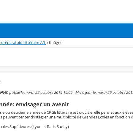
 préparatoire littéraire A/L
›
Khâgne
e
AY, publié le mardi 22 octobre 2019 19:09 - Mis à jour le mardi 29 octobre 201
nnée: envisager un avenir
ne ou deuxième année de CPGE littéraire est cruciale: elle permet aux élève
ves peuvent tenter d'intégrer une multiplicité de Grandes Ecoles en fonction
males Supérieures (Lyon et Paris-Saclay)