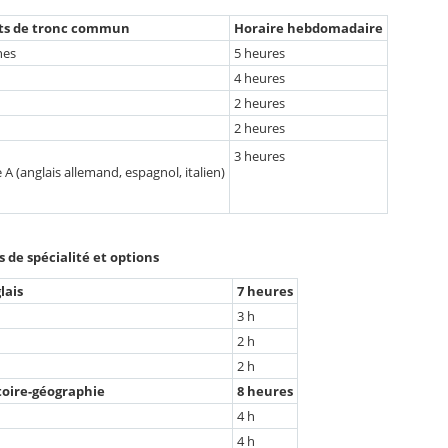
ts de tronc commun
Horaire hebdomadaire
nes
5 heures
4 heures
2 heures
2 heures
3 heures
A (anglais allemand, espagnol, italien)
de spécialité et options
lais
7 heures
3 h
2 h
2 h
stoire-géographie
8 heures
4 h
4 h