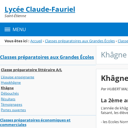
Panneau de gestion des cookies
Lycée Claude-Fauriel
Menu de la rubrique
Contenu
Saint-Étienne
MENU
Vous êtes ici :
Accueil
›
Classes préparatoires aux Grandes Écoles
›
Classe
Khâgne
Classes préparatoires aux Grandes Écoles
Classe préparatoire littéraire A/L
Khâgn
L'équipe enseignante
Hypokhâgne
Khâgne
Par HUBERT MALFR
Débouchés
Résultats
La 2ème a
Témoignages
L'année de khâg
Portes ouvertes
faisant, les élè
Classes préparatoires économiques et
- les Ecoles Nor
commerciales