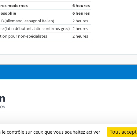
ttres modernes
6 heures
ilosophie
6 heures
B (allemand, espagnol italien)
2 heures
 (latin débutant, latin confirmé, grec)
2 heures
sation pour non-spécialistes
2 heures
Tout accept
e le contrôle sur ceux que vous souhaitez activer