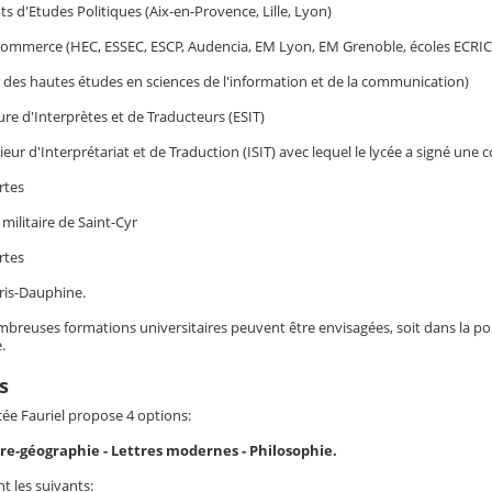
tuts d'Etudes Politiques (Aix-en-Provence, Lille, Lyon)
 commerce (HEC, ESSEC, ESCP, Audencia, EM Lyon, EM Grenoble, écoles ECRIC
e des hautes études en sciences de l'information et de la communication)
eure d'Interprètes et de Traducteurs (ESIT)
érieur d'Interprétariat et de Traduction (ISIT) avec lequel le lycée a signé une
rtes
e militaire de Saint-Cyr
rtes
aris-Dauphine.
breuses formations universitaires peuvent être envisagées, soit dans la pour
.
s
cée Fauriel propose 4 options:
oire-géographie - Lettres modernes - Philosophie.
t les suivants: