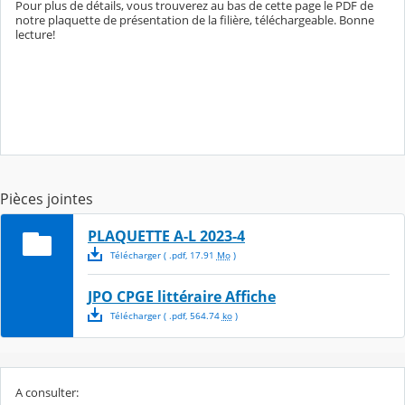
Pour plus de détails, vous trouverez au bas de cette page le PDF de
notre plaquette de présentation de la filière, téléchargeable. Bonne
lecture!
Pièces jointes
PLAQUETTE A-L 2023-4
Télécharger
( .
pdf
,
17.91
Mo
)
JPO CPGE littéraire Affiche
Télécharger
( .
pdf
,
564.74
ko
)
A consulter: