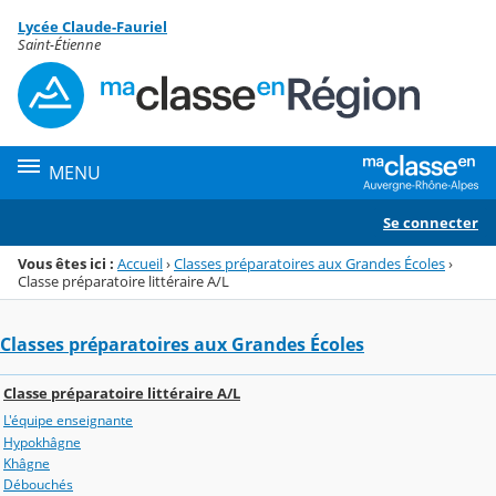
Panneau de gestion des cookies
Lycée Claude-Fauriel
Menu de la rubrique
Contenu
Saint-Étienne
MENU
Se connecter
Vous êtes ici :
Accueil
›
Classes préparatoires aux Grandes Écoles
›
Classe préparatoire littéraire A/L
Classes préparatoires aux Grandes Écoles
Classe préparatoire littéraire A/L
L'équipe enseignante
Hypokhâgne
Khâgne
Débouchés