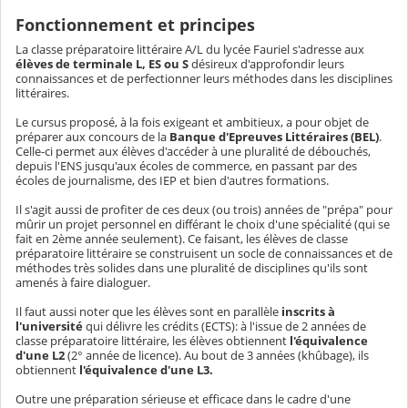
Fonctionnement et principes
La classe préparatoire littéraire A/L du lycée Fauriel s'adresse aux
élèves de terminale L, ES ou S
désireux d'approfondir leurs
connaissances et de perfec­tionner leurs méthodes dans les disciplines
littéraires.
Le cursus proposé, à la fois exigeant et ambitieux, a pour objet de
préparer aux concours de la
Banque d'Epreuves Littéraires (BEL)
.
Celle-ci permet aux élèves d'accéder à une pluralité de débouchés,
depuis l'ENS jusqu'aux écoles de commerce, en passant par des
écoles de journalisme, des IEP et bien d'autres formations.
Il s'agit aussi de profiter de ces deux (ou trois) années de "prépa" pour
mûrir un projet personnel en différant le choix d'une spécialité (qui se
fait en 2ème année seulement). Ce faisant, les élèves de classe
préparatoire littéraire se construisent un socle de connaissances et de
méthodes très solides dans une pluralité de disciplines qu'ils sont
amenés à faire dialoguer.
Il faut aussi noter que les élèves sont en parallèle
inscrits à
l'université
qui délivre les crédits (ECTS): à l'issue de 2 années de
classe préparatoire littéraire, les élèves obtiennent
l'équivalence
d'une L2
(2° année de licence). Au bout de 3 années (khûbage), ils
obtiennent
l'équivalence d'une L3.
Outre une préparation sérieuse et efficace dans le cadre d'une