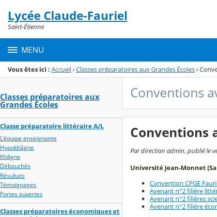
Panneau de gestion des cookies
Lycée Claude-Fauriel
Menu de la rubrique
Contenu
Saint-Étienne
MENU
Vous êtes ici :
Accueil
›
Classes préparatoires aux Grandes Écoles
›
Conve
Conventions av
Classes préparatoires aux
Grandes Écoles
Classe préparatoire littéraire A/L
Conventions a
L'équipe enseignante
Hypokhâgne
Par direction admin, publié le 
Khâgne
Débouchés
Université Jean-Monnet (Sa
Résultats
Convention CPGE Fauri
Témoignages
Avenant n°2 filière litté
Portes ouvertes
Avenant n°2 filières sci
Avenant n°2 filière éc
Classes préparatoires économiques et