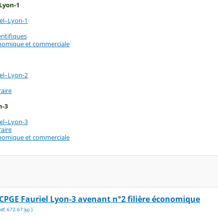
Lyon-1
el–Lyon-1
entifiques
onomique et commerciale
el–Lyon-2
raire
n-3
el–Lyon-3
raire
onomique et commerciale
CPGE Fauriel Lyon-3 avenant n°2 filière économique
df
,
672.67
ko
)