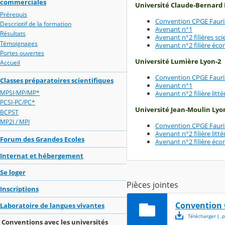
commerciales
Université Claude-Bernard 
Prérequis
Convention CPGE Fauri
Descriptif de la formation
Avenant n°1
Résultats
Avenant n°2 filières sci
Témoignages
Avenant n°2 filière éc
Portes ouvertes
Université Lumière Lyon-2
Accueil
Convention CPGE Fauri
Classes préparatoires scientifiques
Avenant n°1
MPSI-MP/MP*
Avenant n°2 filière litté
PCSI-PC/PC*
Université Jean-Moulin Lyo
BCPST
MP2I / MPI
Convention CPGE Fauri
Avenant n°2 filière litté
Forum des Grandes Ecoles
Avenant n°2 filière éc
Internat et hébergement
Se loger
Pièces jointes
Inscriptions
Convention 
Laboratoire de langues vivantes
Télécharger
( .
p
Conventions avec les universités