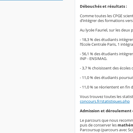
Débouchés et résultats :
Comme toutes les CPGE scienti
d’intégrer des formations vers
Au lycée Fauriel, sur les deux
- 18,3 % des étudiants intègre
l’Ecole Centrale Paris, 1 inté
- 56,1 % des étudiants intègre
INP - ENSIMAG.
- 3,7 % choisissent des écoles d
- 11,0 % des étudiants poursu
- 11,0 % se réorientent en fin
Vous trouvez toutes les statis
concours.fr/statistiques.php
Admission et déroulement d
Le parcours que nous recomma
puis de conserver les
mathéma
Parcoursup (parcours avec Scienc