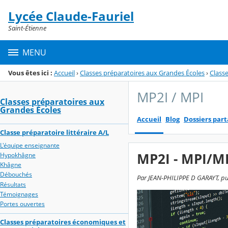
Panneau de gestion des cookies
Lycée Claude-Fauriel
Menu de la rubrique
Contenu
Saint-Étienne
MENU
Vous êtes ici :
Accueil
›
Classes préparatoires aux Grandes Écoles
›
Classe
MP2I / MPI
Classes préparatoires aux
Grandes Écoles
Accueil
Blog
Dossiers par
Classe préparatoire littéraire A/L
L'équipe enseignante
MP2I - MPI/M
Hypokhâgne
Khâgne
Débouchés
Par JEAN-PHILIPPE D GARAYT, publ
Résultats
Témoignages
Portes ouvertes
Classes préparatoires économiques et