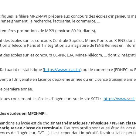
fiques, la filière MP2I-MPI prépare aux concours des écoles d’ingénieurs m
 l’enseignement, la recherche, l’actuariat, le commerce, …
 premières promotions de MP2I (environ 80 étudiants),
nt des écoles sur les concours Centrale-Supélec, Mines-Ponts ou X-ENS dont 
gration à Télécom Paris et 1 intégration au magistère de l’ENS Rennes en infor
nt des écoles sur les concours CC-INP, E3A, Mines-Télécom, … dont 2 intégra
’actuariat et statistique (
https://www.ceas.fr/
) ou de commerce (EDHEC ou 
ivent à l’Université en Licence deuxième année ou en Licence troisième anné
 de première année.
tiques concernant les écoles d’ingénieurs sur le site SCEI :
https://www.scei-
es études en MP2I-MPI :
ndons au lycée est de choisir
Mathématiques / Physique / NSI en class
tiques en classe de terminale
. D'autres profils sont aussi étudiés lors 
es de l'Ingénieur, SVT, ...). Il est cependant impératif d'avoir suivi la spécia