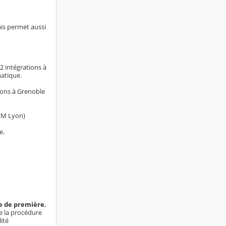
ais permet aussi
2 intégrations à
matique.
tions à Grenoble
EM Lyon)
e.
e de première
,
de la procédure
lité