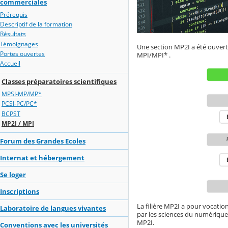
commerciales
Prérequis
Descriptif de la formation
Résultats
Témoignages
Une section MP2I a été ouverte
Portes ouvertes
MPI/MPI* .
Accueil
Classes préparatoires scientifiques
MPSI-MP/MP*
PCSI-PC/PC*
BCPST
MP2I / MPI
Forum des Grandes Ecoles
Internat et hébergement
Se loger
Inscriptions
La filière MP2I a pour vocatio
Laboratoire de langues vivantes
par les sciences du numérique. 
MP2I.
Conventions avec les universités