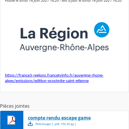
Publié le lundi 14 juin 2021 16:20 - Mis à jour le lundi 14 juin 2021 16:20
https://france3-regions.francetvinfo.fr/auvergne-rhone-
alpes/emissions/edition-proximite-saint-etienne
Pièces jointes
compte rendu escape game
Télécharger
( .
pdf
,
194.20
ko
)