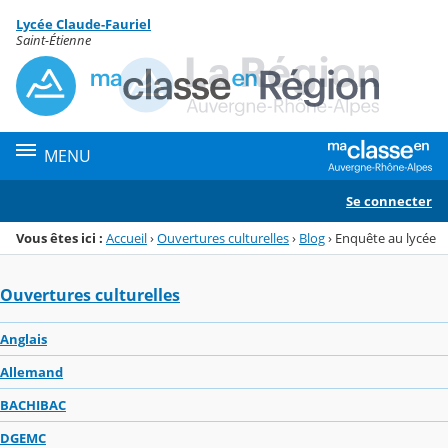
Panneau de gestion des cookies
Lycée Claude-Fauriel
Menu de la rubrique
Contenu
Saint-Étienne
MENU
Se connecter
Vous êtes ici :
Accueil
›
Ouvertures culturelles
›
Blog
›
Enquête au lycée
Ouvertures culturelles
Anglais
Allemand
BACHIBAC
DGEMC