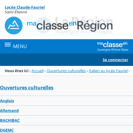
Panneau de gestion des cookies
Lycée Claude-Fauriel
Menu de la rubrique
Contenu
Saint-Étienne
MENU
Se connecter
Vous êtes ici :
Accueil
›
Ouvertures culturelles
›
Italien au lycée Fauriel
›
Ouvertures culturelles
Anglais
Allemand
BACHIBAC
DGEMC