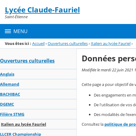
Panneau de gestion des cookies
Lycée Claude-Fauriel
Menu de la rubrique
Contenu
Saint-Étienne
MENU
Vous êtes ici :
Accueil
›
Ouvertures culturelles
›
Italien au lycée Fauriel
›
Données pers
Ouvertures culturelles
Modifiée le mardi 22 juin 2021 
Anglais
Allemand
Cette page a pour objectif de 
BACHIBAC
Des engagements en mat
DGEMC
De l'utilisation de vos
Filière STMG
Des modalités de l'exerc
Consultez la
politique de pr
Italien au lycée Fauriel
LLCER Championship