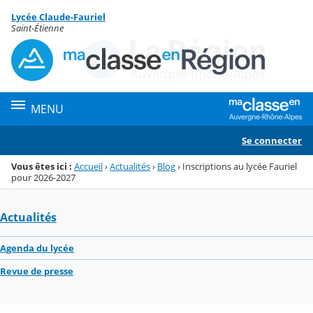
Panneau de gestion des cookies
Lycée Claude-Fauriel
Menu de la rubrique
Contenu
Saint-Étienne
MENU
Se connecter
Vous êtes ici :
Accueil
›
Actualités
›
Blog
›
Inscriptions au lycée Fauriel
pour 2026-2027
Actualités
Agenda du lycée
Revue de presse