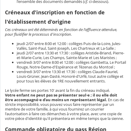
l'ensemble des documents demandés (
cf.
ci-dessous).
Créneaux d'inscription en fonction de
l'établissement d'origine
Ces créneaux ont été déterminés en fonction de l'affluence attendue,
pour fluidifier le processus d'inscription.
jeudi 2/07 entre 8:00 et 12:00 : collèges Puis-de-la-Loire, Jules-
Vallès, Saint-Paul, Saint-Joseph, Les Chartreux et La-Salle ;
jeudi 2/07 entre 13:30 et 17:30 : collèges Aristide-Briand, Pierre-
et-Marie-Curie, Les Champs, Sainte-Marie et Les Maristes ;
vendredi 3/07 entre 8:00 et 12:00 : collèges Gambetta, Le Portail
Rouge, Notre-Dame-d'Espérance et Tézenas du Montcel ;
vendredi 3/07 entre 13:30 et 17:30 : collèges Claude-Fauriel,
Louis-Grüner, Jean-Dasté, Honoré-d'Urfé, tout autre collège et
pour tous les élèves de 1RE nouvellement entrants.
Le lycée ferme ses portes 10' avant la fin du créneau indiqué.
Votre enfant ne peut pas se présenter seul⋅e ; il ou elle doit
être accompagné⋅e d'au moins un représentant légal.
En cas de
stricte impossibilité, vous pouvez vous faire représenter par un
membre de votre famille, à qui vous fournirez un courrier
l'autorisation à faire ces démarches à votre place, avec une copie de
votre pièce d'identité qu'il présentera en même temps que la sienne.
Commande obligatoire du pass Région