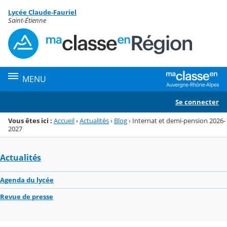
Panneau de gestion des cookies
Lycée Claude-Fauriel
Menu de la rubrique
Contenu
Saint-Étienne
MENU
Se connecter
Vous êtes ici :
Accueil
›
Actualités
›
Blog
›
Internat et demi-pension 2026-
2027
Actualités
Agenda du lycée
Revue de presse