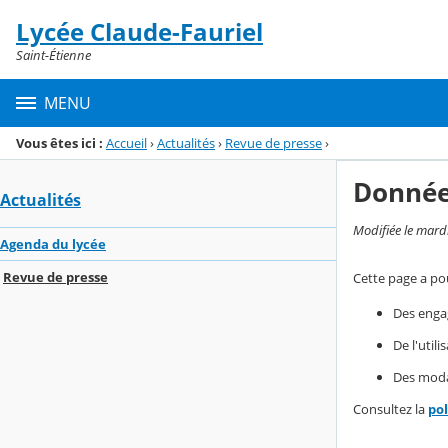
Panneau de gestion des cookies
Lycée Claude-Fauriel
Menu de la rubrique
Contenu
Saint-Étienne
MENU
Vous êtes ici :
Accueil
›
Actualités
›
Revue de presse
›
Donnée
Actualités
Modifiée le mard
Agenda du lycée
Revue de presse
Cette page a pou
Des enga
De l'util
Des modal
Consultez la
po