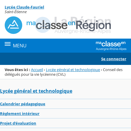
Panneau de gestion des cookies
Lycée Claude-Fauriel
Menu de la rubrique
Contenu
Saint-Étienne
MENU
Se connecter
Vous êtes ici :
Accueil
›
Lycée général et technologique
›
Conseil des
délégués pour la vie lycéenne (CVL)
Lycée général et technologique
Calendrier pédagogique
Règlement intérieur
Projet d'évaluation