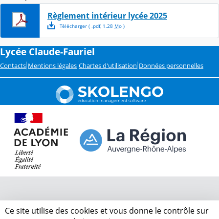
Règlement intérieur lycée 2025
Télécharger
( .
pdf
,
1.28
Mo
)
Lycée Claude-Fauriel
Contacts
Mentions légales
Chartes d'utilisation
Données personnelles
Ce site utilise des cookies et vous donne le contrôle sur