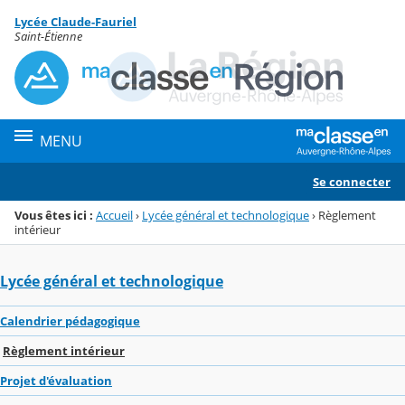
Panneau de gestion des cookies
Lycée Claude-Fauriel
Menu de la rubrique
Contenu
Saint-Étienne
MENU
Se connecter
Vous êtes ici :
Accueil
›
Lycée général et technologique
›
Règlement
intérieur
Lycée général et technologique
Calendrier pédagogique
Règlement intérieur
Projet d'évaluation