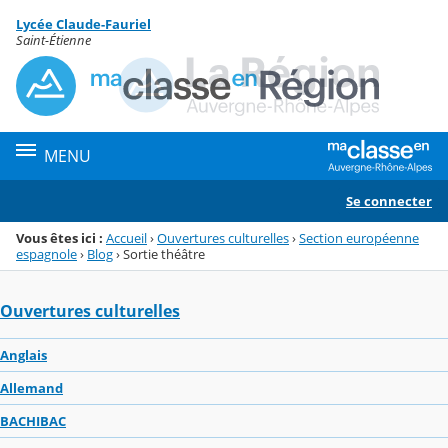
Panneau de gestion des cookies
Lycée Claude-Fauriel
Menu de la rubrique
Contenu
Saint-Étienne
MENU
Se connecter
Vous êtes ici :
Accueil
›
Ouvertures culturelles
›
Section européenne
espagnole
›
Blog
›
Sortie théâtre
Ouvertures culturelles
Anglais
Allemand
BACHIBAC