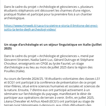
Dans le cadre du projet « Archéologie et géosciences », plusieurs
étudiants stéphanois ont découvert les charmes d’une région,
pratiqué l’italien et participé pour la première fois à un chantier
archéologique.
https://www.rtmweb.it/sava-tra-pietre-e-storia-il-limitone-dei-greci-
sotto-la-lente-degli-archeologi-video/
Un stage d’archéologie et un séjour linguistique en Italie (juillet
2025)
Dans le cadre du projet « Archéologie et géosciences », mené par
Giovanni Stranieri, Nadia Saint-Luc, Gérard Dutruge et Stéphane
Chouleur, enseignants en CPGE au lycée Fauriel, un stage
d’archéologie a eu lieu au mois de juillet 2025 dans la région des
Pouilles (Italie).
Au cours de l’année 2024/25, 18 étudiants volontaires des classes LS1
et ECG1 ont participé à la conférence de présentation de ce projet
inter-filières, situé entre sciences humaines et sociales et sciences de
la nature. Ensuite, 7 d’entre eux ont participé activement à un
séminaire sur l’archéologie du paysage, manifestant le désir de
participer aux opérations de terrain à venir. Enfin, en juillet 2025,
Léana Chevalier et Arthus Abedi (ECG1) ont participé au stage de
terrain (voir témoignage ci-dessous), aux côtés d’étudiants des