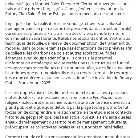
universités Jean Monnet Saint-Étienne et Clermont-Auvergne. Leurs
frais ont été pris en charge grâce à une généreuse subvention du
Rotary Club Saint-Étienne Est, que nous remercions de tout cœur.
Impliqués dans la réalisation d’un sondage à travers un colossal
ouvrage linéaire en pierre sèche (un
paretone
, dans la tradition locale)
qui s’étire sur plus de 2 km au milieu des oliviers, dans le territoire
communal de Sava (Tarente, Italie), nos étudiants ont pu s’initier aux
techniques de fouille, de relevé, de documentation, de traitement du
mobilier, sans oublier le tamisage des échantillons de sol prélevés afin
de collecter les charbons de bois et autres écofacts. Au fil des
échanges avec l’équipe scientifique, ils ont saisi le potentiel
d’information archéologique que recèle une telle structure et l’utilité
des approches scientifiques qu’ils ont pratiquées, à des fins aussi bien
historiques que patrimoniales. Ils ont pu rendre compte de ces acquis
lors d’une conférence que nous avons donné sur invitation du Rotary
Club le 6 novembre 2025.
Les fins d’après-midi et les dimanches ont été consacrés à plusieurs
visites de sites (cité messapienne et romaine de
Egnatia
, édifices
religieux paléochrétiens et médiévaux), à une conférence ouverte au
grand public et à quelques détours par la plage toute proche. Ce fut
l’occasion de comprendre la relation entre le site étudié et le contexte
historique, géographique, passé et actuel, qui est le sien, ainsi que les
enjeux d’aménagement du territoire et de management culturel qui
préoccupent les collectivités locales et les autorités ministérielles.
Compte tenu de ce bilan encourageant, les organisateurs souhaitent