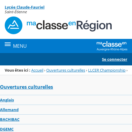
Panneau de gestion des cookies
Lycée Claude-Fauriel
Menu de la rubrique
Contenu
Saint-Étienne
MENU
Se connecter
Vous êtes ici :
Accueil
›
Ouvertures culturelles
›
LLCER Championship
›
Ouvertures culturelles
Anglais
Allemand
BACHIBAC
DGEMC