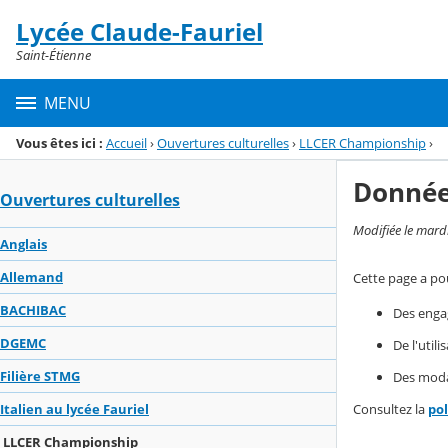
Panneau de gestion des cookies
Lycée Claude-Fauriel
Menu de la rubrique
Contenu
Saint-Étienne
MENU
Vous êtes ici :
Accueil
›
Ouvertures culturelles
›
LLCER Championship
›
Donnée
Ouvertures culturelles
Modifiée le mard
Anglais
Allemand
Cette page a pou
BACHIBAC
Des enga
DGEMC
De l'util
Filière STMG
Des modal
Consultez la
po
Italien au lycée Fauriel
LLCER Championship