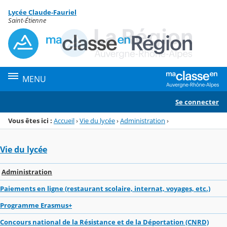
Panneau de gestion des cookies
Lycée Claude-Fauriel
Menu de la rubrique
Contenu
Saint-Étienne
MENU
Se connecter
Vous êtes ici :
Accueil
›
Vie du lycée
›
Administration
›
Vie du lycée
Administration
Paiements en ligne (restaurant scolaire, internat, voyages, etc.)
Programme Erasmus+
Concours national de la Résistance et de la Déportation (CNRD)