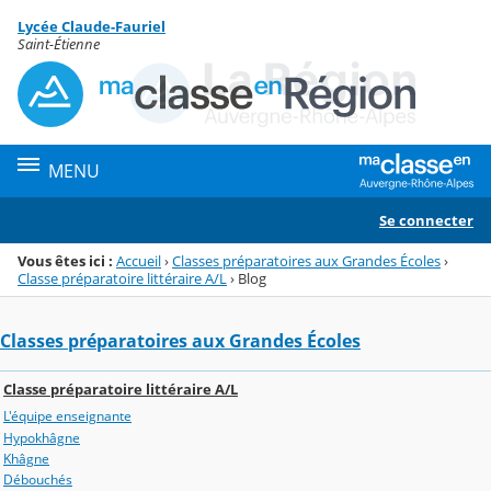
Panneau de gestion des cookies
Lycée Claude-Fauriel
Menu de la rubrique
Contenu
Saint-Étienne
MENU
Se connecter
Vous êtes ici :
Accueil
›
Classes préparatoires aux Grandes Écoles
›
Classe préparatoire littéraire A/L
›
Blog
Classes préparatoires aux Grandes Écoles
Classe préparatoire littéraire A/L
L'équipe enseignante
Hypokhâgne
Khâgne
Débouchés