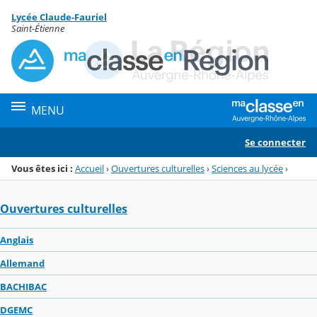
Panneau de gestion des cookies
Lycée Claude-Fauriel
Menu de la rubrique
Contenu
Saint-Étienne
MENU
Se connecter
Vous êtes ici :
Accueil
›
Ouvertures culturelles
›
Sciences au lycée
›
Ouvertures culturelles
Anglais
Allemand
BACHIBAC
DGEMC