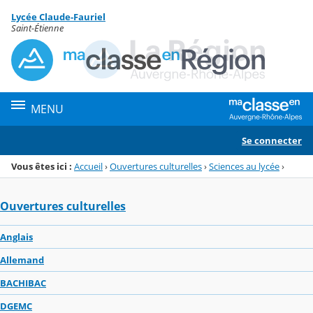
Panneau de gestion des cookies
Lycée Claude-Fauriel
Menu de la rubrique
Contenu
Saint-Étienne
MENU
Se connecter
Vous êtes ici :
Accueil
›
Ouvertures culturelles
›
Sciences au lycée
›
Ouvertures culturelles
Anglais
Allemand
BACHIBAC
DGEMC